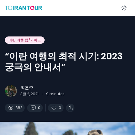
En
이란 여행 팁/가이드
“이란 여행의 최적 시기: 2023
궁극의 안내서”
최은주
3월 2, 2021
·
9
minutes
382
0
0