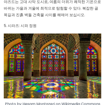
야즈드
는 고대 사막 도시로, 여름의 더위가 쾌적한 기온으로
바뀌는 가을과 겨울에 최적으로 탐험할 수 있다. 복잡한 골
목길과 진흙 벽돌 건축물 사이를 헤매어 보십시오.
5. 시라즈: 시와 정원
Photo by Hesam Montazeri on
Wikimedia Commons