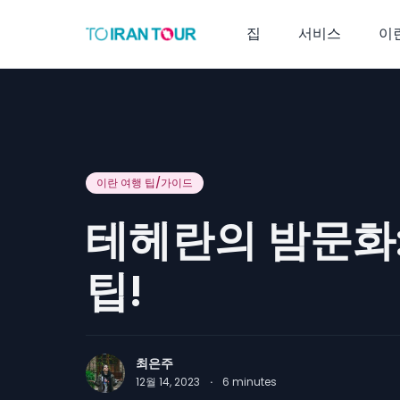
집
서비스
이
이란 여행 팁/가이드
테헤란의 밤문화:
팁!
최은주
12월 14, 2023
·
6
minutes