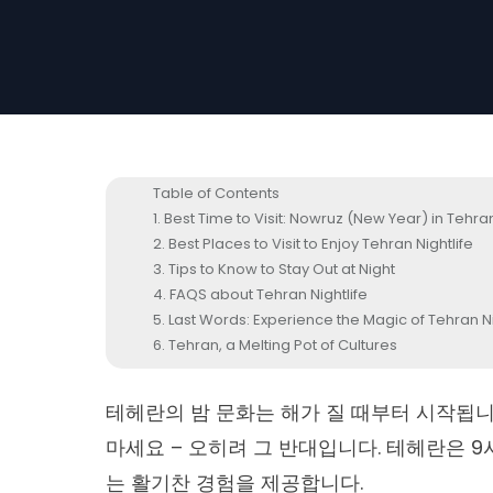
Table of Contents
Best Time to Visit: Nowruz (New Year) in Tehra
Best Places to Visit to Enjoy Tehran Nightlife
Tips to Know to Stay Out at Night
FAQS about Tehran Nightlife
Last Words: Experience the Magic of Tehran N
Tehran, a Melting Pot of Cultures
테헤란의 밤 문화는 해가 질 때부터 시작됩
마세요 – 오히려 그 반대입니다.
테헤란
은 9
는 활기찬 경험을 제공합니다.