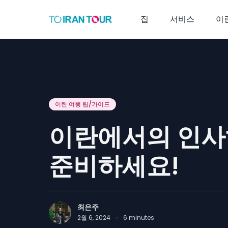
집
서비스
이
이란 여행 팁/가이드
이란에서의 인사
준비하세요!
최은주
2월 6, 2024
·
6
minutes