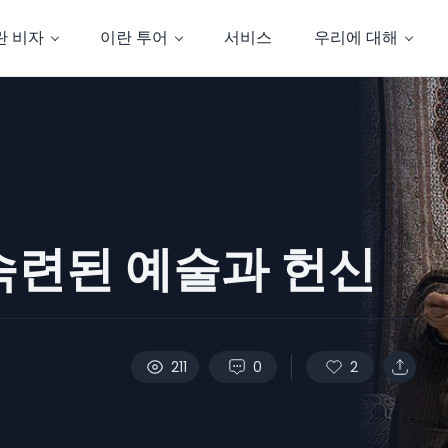
란 비자
이란 투어
서비스
우리에 대해
숙련된 예술과 헌신
211
0
2