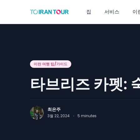
집
서비스
이
이란 여행 팁/가이드
타브리즈 카펫: 
최은주
3월 22, 2024
·
5
minutes