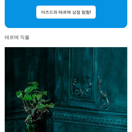
야즈드와 테르메 상점 탐험!
테르메 직물