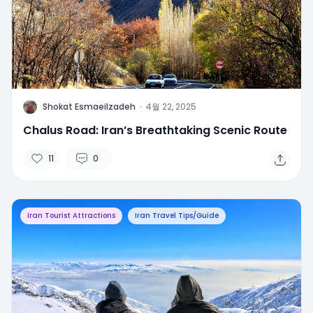
S
Shokat Esmaeilzadeh
·
4월 22, 2025
Chalus Road: Iran’s Breathtaking Scenic Route
11
0
Iran Tourist Attractions
Iran Travel Tips/Guide