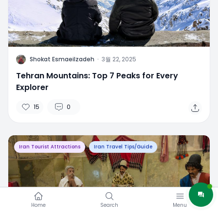
S
Shokat Esmaeilzadeh
·
3월 22, 2025
Tehran Mountains: Top 7 Peaks for Every
Explorer
15
0
Iran Tourist Attractions
Iran Travel Tips/Guide
Home
Search
Menu