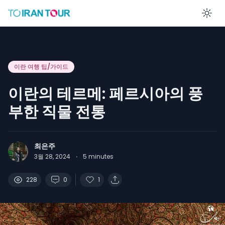
En
이란 여행 팁/가이드
이란의 테르메: 페르시아의 풍
부한 직물 전통
최은주
3월 28, 2024
·
5
minutes
228
0
1