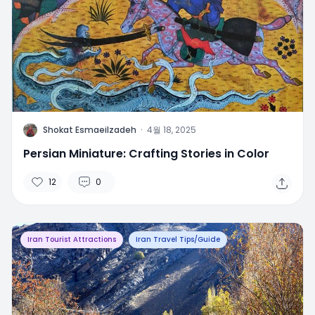
S
Shokat Esmaeilzadeh
·
4월 18, 2025
Persian Miniature: Crafting Stories in Color
12
0
Iran Tourist Attractions
Iran Travel Tips/Guide